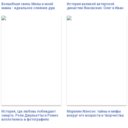
Волшебная связь Милы и моей
История великой актерской
мамы - идеальное слияние душ
династии Янковских: Олег и Иван
История, где любовь побеждает
Мэрилин Мэнсон: тайны и мифы
смерть: Роли Джульетты и Ромео
вокруг его возраста и творчества
воплотились в фотографиях