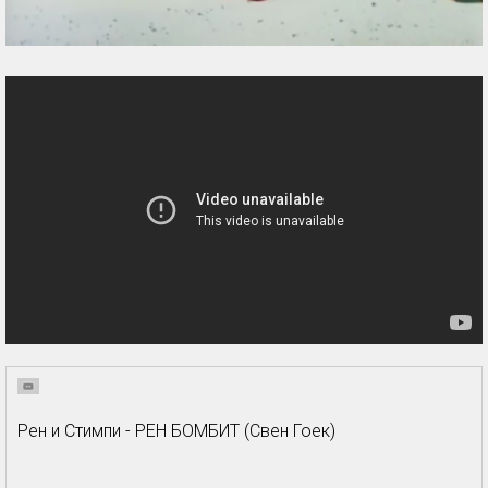
Рен и Стимпи - РЕН БОМБИТ (Свен Гоек)