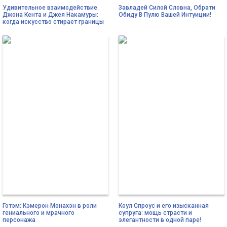
Удивительное взаимодействие
Завладей Силой Словна, Обрати
Джона Кента и Джея Накамуры:
Обиду В Пулю Вашей Интуиции!
когда искусство стирает границы
Готэм: Кэмерон Монахэн в роли
Коул Спроус и его изысканная
гениального и мрачного
супруга: мощь страсти и
персонажа
элегантности в одной паре!