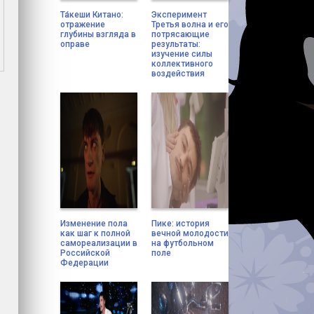
Та́кеши Китано:
Эксперимент
отражение
Третья волна и его
глубины взгляда в
потрясающие
оправе
результаты:
изучение силы
коллективного
воздействия
Изменение пола
Пике: история
как шаг к полной
вечной молодости
самореализации в
на футбольном
Российской
поле
Федерации