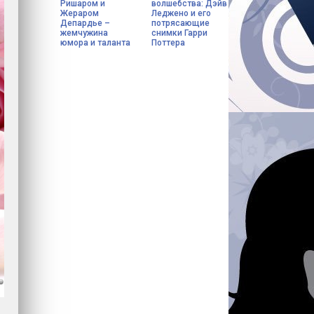
Ришаром и
волшебства: Дэйв
Жераром
Леджено и его
Депардье –
потрясающие
жемчужина
снимки Гарри
юмора и таланта
Поттера