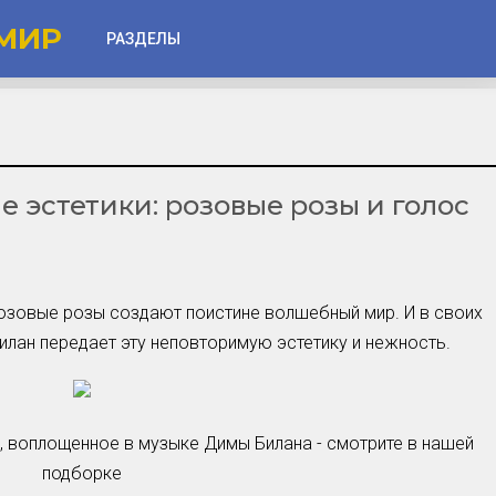
МИР
РАЗДЕЛЫ
Глаза
Веки
 эстетики: розовые розы и голос
Губы
Лицо
Другое
озовые розы создают поистине волшебный мир. И в своих
Частые вопросы
лан передает эту неповторимую эстетику и нежность.
Советы новичкам
Шоу-Бизнес и Гламур
Актёры, Певцы, Звёзды
 воплощенное в музыке Димы Билана - смотрите в нашей
Знаменитости в Фокусе
подборке
Прошлое и Настоящее