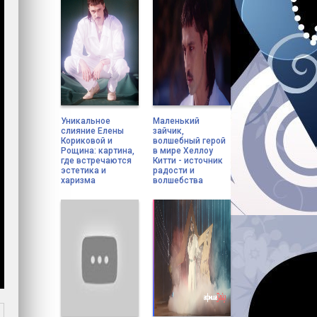
Уникальное
Маленький
слияние Елены
зайчик,
Кориковой и
волшебный герой
Рощина: картина,
в мире Хеллоу
где встречаются
Китти - источник
эстетика и
радости и
харизма
волшебства