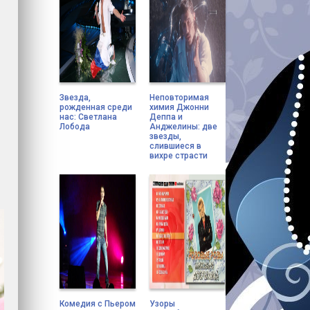
Звезда,
Неповторимая
рожденная среди
химия Джонни
нас: Светлана
Деппа и
Лобода
Анджелины: две
звезды,
слившиеся в
вихре страсти
Комедия с Пьером
Узоры