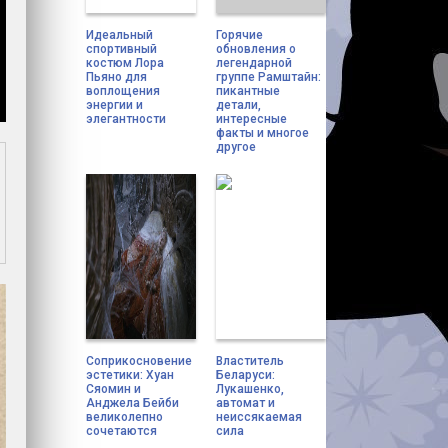
Идеальный
Горячие
спортивный
обновления о
костюм Лора
легендарной
Пьяно для
группе Рамштайн:
воплощения
пикантные
энергии и
детали,
элегантности
интересные
факты и многое
другое
Соприкосновение
Властитель
эстетики: Хуан
Беларуси:
Сяомин и
Лукашенко,
Анджела Бейби
автомат и
великолепно
неиссякаемая
сочетаются
сила