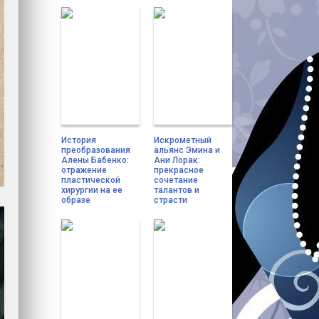
История
Искрометный
преобразования
альянс Эмина и
Алены Бабенко:
Ани Лорак:
отражение
прекрасное
пластической
сочетание
хирургии на ее
талантов и
образе
страсти