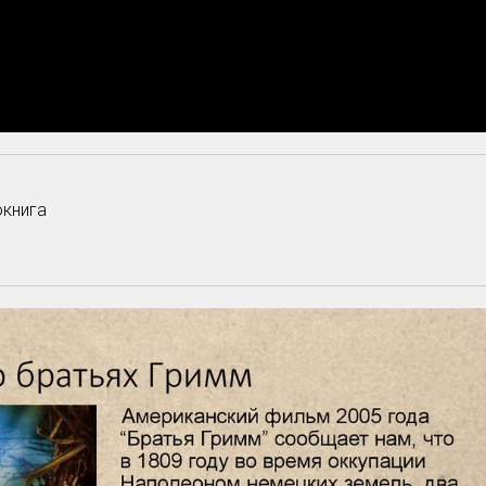
окнига