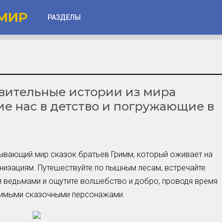
МИР
РАЗДЕЛЫ
Глаза
Веки
вительные истории из мира
Губы
ие нас в детство и погружающие в
Лицо
Другое
Частые вопросы
тывающий мир сказок братьев Гримм, который оживает на
Советы новичкам
изациям. Путешествуйте по пышным лесам, встречайте
и ведьмами и ощутите волшебство и добро, проводя время
Шоу-Бизнес и Гламур
бимыми сказочными персонажами.
Актёры, Певцы, Звёзды
Знаменитости в Фокусе
Прошлое и Настоящее