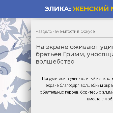
ЭЛИКА:
ЖЕНСКИЙ 
Раздел:
Знаменитости в Фокусе
На экране оживают уди
братьев Гримм, уносящ
волшебство
Погрузитесь в удивительный и захва
экране благодаря волшебным экран
обаятельных героев, боритесь с злым
вместе с лю