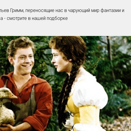
ьев Гримм, переносящие нас в чарующий мир фантазии и
Умная уборка
 - смотрите в нашей подборке
Секреты стирки