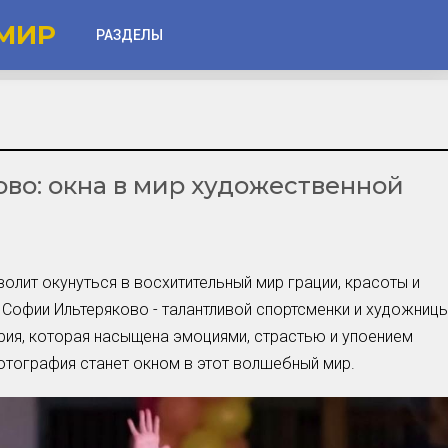
МИР
РАЗДЕЛЫ
Глаза
Веки
во: окна в мир художественной
Губы
Лицо
Другое
олит окунуться в восхитительный мир грации, красоты и
Частые вопросы
 Софии Ильтеряково - талантливой спортсменки и художницы
Советы новичкам
ория, которая насыщена эмоциями, страстью и упоением
отография станет окном в этот волшебный мир.
Шоу-Бизнес и Гламур
Актёры, Певцы, Звёзды
Знаменитости в Фокусе
Прошлое и Настоящее