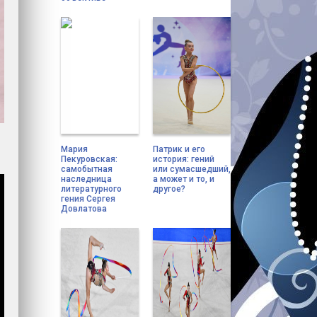
Мария
Патрик и его
Пекуровская:
история: гений
самобытная
или сумасшедший,
наследница
а может и то, и
литературного
другое?
гения Сергея
Довлатова