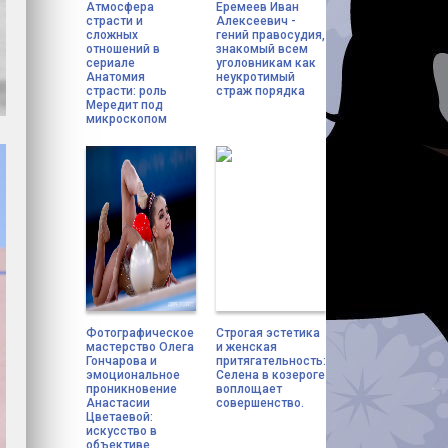
Атмосфера
Еремеев Иван
страсти и
Алексеевич -
сложных
гений правосудия,
отношений в
знакомый всем
сериале
уголовникам как
Анатомия
неукротимый
страсти: роль
страж порядка
Мередит под
микроскопом
Фотографическое
Строгая эстетика
мастерство Олега
и женская
Гончарова и
притягательность:
эмоциональное
Селена в козероге
проникновение
воплощает
Анастасии
совершенство.
Цветаевой:
искусство в
объективе