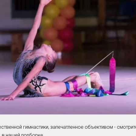
Умная уборка
Секреты стирки
твенной гимнастики, запечатленное объективом - смотрит
в нашей подборке