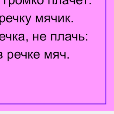
Умная уборка
Секреты стирки