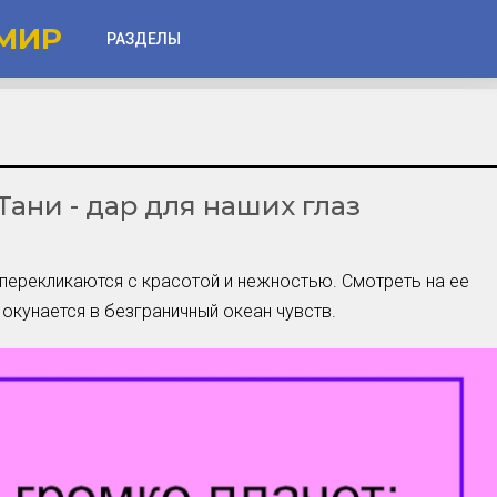
МИР
РАЗДЕЛЫ
Глаза
Веки
ани - дар для наших глаз
Губы
Лицо
Другое
 перекликаются с красотой и нежностью. Смотреть на ее
 окунается в безграничный океан чувств.
Частые вопросы
Советы новичкам
Шоу-Бизнес и Гламур
Актёры, Певцы, Звёзды
Знаменитости в Фокусе
Прошлое и Настоящее