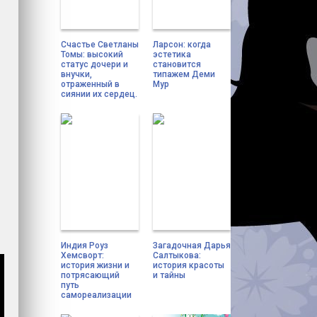
Счастье Светланы
Ларсон: когда
Томы: высокий
эстетика
статус дочери и
становится
внучки,
типажем Деми
отраженный в
Мур
сиянии их сердец.
Индия Роуз
Загадочная Дарья
Хемсворт:
Салтыкова:
история жизни и
история красоты
потрясающий
и тайны
путь
самореализации