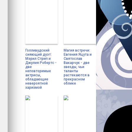
Голливудский
Магия встречи:
сияющий дуэт:
Евгения Яцута и
Мэрил Стрип и
Святослав
Джулия Робертс -
Вакарчук - две
две
звезды, чьи
неповторимые
таланты
актрисы,
растекаются в
обладающие
прекрасном
невероятной
облике
харизмой