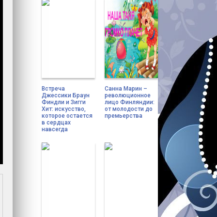
Встреча
Санна Марин –
Джессики Браун
революционное
Финдли и Зигги
лицо Финляндии:
Хит: искусство,
от молодости до
которое остается
премьерства
в сердцах
навсегда