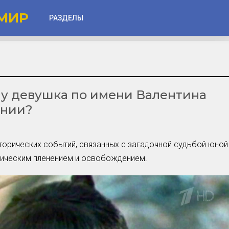
МИР
РАЗДЕЛЫ
Глаза
Веки
му девушка по имени Валентина
Губы
ении?
Лицо
Другое
торических событий, связанных с загадочной судьбой юной
Частые вопросы
агическим пленением и освобождением.
Советы новичкам
Шоу-Бизнес и Гламур
Актёры, Певцы, Звёзды
Знаменитости в Фокусе
Прошлое и Настоящее