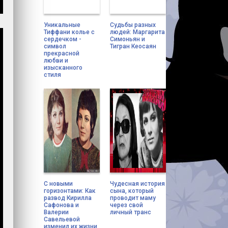
Уникальные
Судьбы разных
Тиффани колье с
людей: Маргарита
сердечком -
Симоньян и
символ
Тигран Кеосаян
прекрасной
любви и
изысканного
стиля
С новыми
Чудесная история
горизонтами: Как
сына, который
развод Кирилла
проводит маму
Сафонова и
через свой
Валерии
личный транс
Савельевой
изменил их жизни