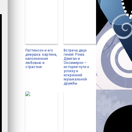
Паттинсон и его
Встреча двух
девушка: картина,
гений: Рома
наполненная
Джиган и
любовью и
Оксимирон –
страстью
история пути к
успеху и
искренней
музыкальной
дружбы