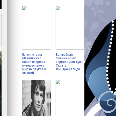
Взгляните на
Волшебная
Металлику с
тишина ночи:
новой стороны:
зеркало для души
путешествие в
Скотта
мир их звуков и
Фицджеральда
эмоций