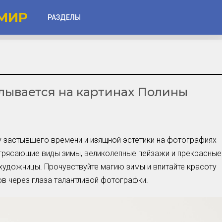
МИР
РАЗДЕЛЫ
Глаза
Веки
плывается на картинах Полины
Губы
Лицо
Другое
 застывшего времени и изящной эстетики на фотографиях
Частые вопросы
отрясающие виды зимы, великолепные пейзажи и прекрасные
Советы новичкам
удожницы. Прочувствуйте магию зимы и впитайте красоту
 через глаза талантливой фотографки.
Шоу-Бизнес и Гламур
Актёры, Певцы, Звёзды
Знаменитости в Фокусе
Прошлое и Настоящее