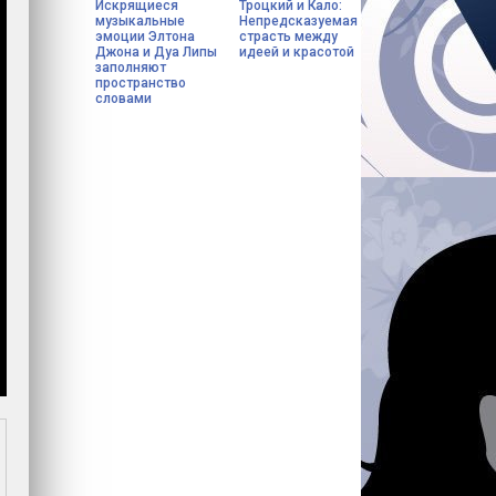
Искрящиеся
Троцкий и Кало:
музыкальные
Непредсказуемая
эмоции Элтона
страсть между
Джона и Дуа Липы
идеей и красотой
заполняют
пространство
словами