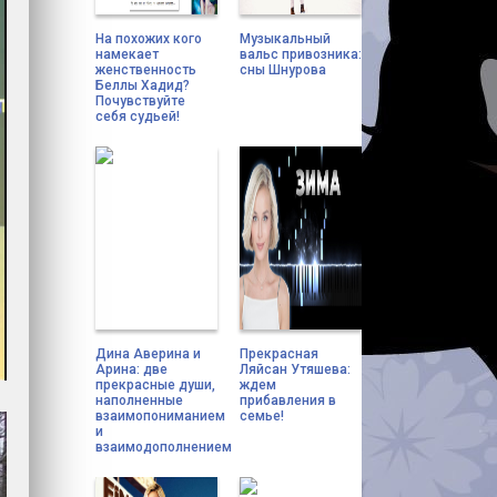
На похожих кого
Музыкальный
намекает
вальс привозника:
женственность
сны Шнурова
Беллы Хадид?
Почувствуйте
себя судьей!
Дина Аверина и
Прекрасная
Арина: две
Ляйсан Утяшева:
прекрасные души,
ждем
наполненные
прибавления в
взаимопониманием
семье!
и
взаимодополнением