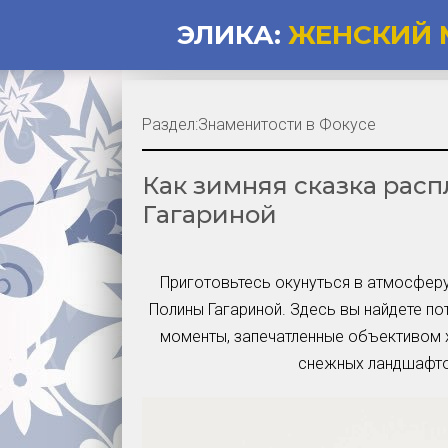
ЭЛИКА:
ЖЕНСКИЙ 
Раздел:
Знаменитости в Фокусе
Как зимняя сказка рас
Гагариной
Приготовьтесь окунуться в атмосферу
Полины Гагариной. Здесь вы найдете п
моменты, запечатленные объективом х
снежных ландшафтов