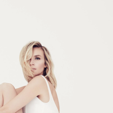
Умная уборка
Секреты стирки