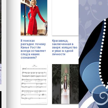
В поисках
Красавица,
разгадки: почему
заключенная в
Канье Уэст йе
зверя: изящество
всегда оставляет
и ужас в одной
след в наших
личности
сознаниях?