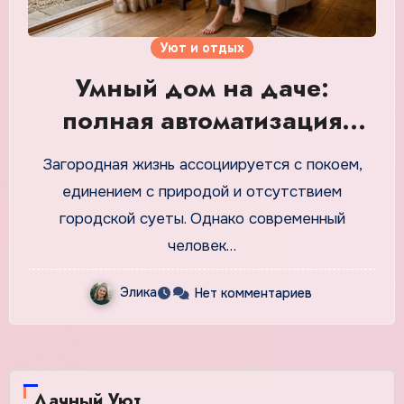
Уют и отдых
Умный дом на даче:
полная автоматизация
света и штор для
Загородная жизнь ассоциируется с покоем,
идеального отдыха
единением с природой и отсутствием
городской суеты. Однако современный
человек…
Элика
Нет комментариев
Дачный Уют