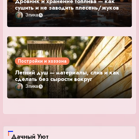
Дровник и хранение топлива — как
сушить и не заводить плесень/жуков
Элика
Постройки и хоззона
Летний душ — материалы, слив и как
сделать без сырости вокруг
Элика
Дачный Уют