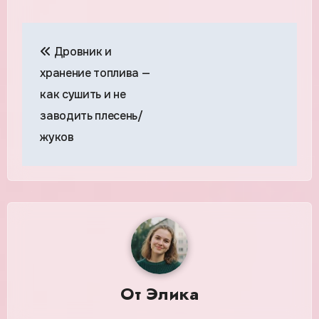
Навигация
Дровник и
по
хранение топлива —
записям
как сушить и не
заводить плесень/
жуков
От
Элика